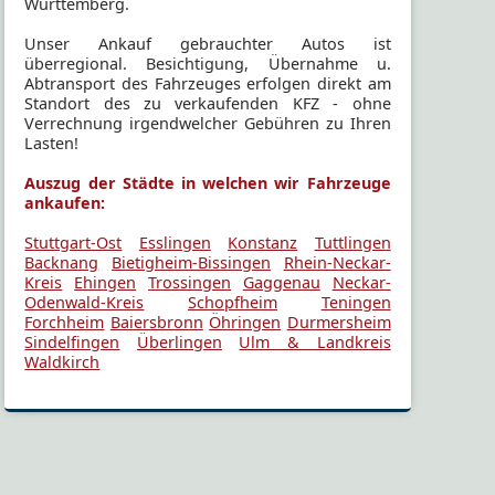
Württemberg.
Unser Ankauf gebrauchter Autos ist
überregional. Besichtigung, Übernahme u.
Abtransport des Fahrzeuges erfolgen direkt am
Standort des zu verkaufenden KFZ - ohne
Verrechnung irgendwelcher Gebühren zu Ihren
Lasten!
Auszug der Städte in welchen wir Fahrzeuge
ankaufen:
Stuttgart-Ost
Esslingen
Konstanz
Tuttlingen
Backnang
Bietigheim-Bissingen
Rhein-Neckar-
Kreis
Ehingen
Trossingen
Gaggenau
Neckar-
Odenwald-Kreis
Schopfheim
Teningen
Forchheim
Baiersbronn
Öhringen
Durmersheim
Sindelfingen
Überlingen
Ulm & Landkreis
Waldkirch