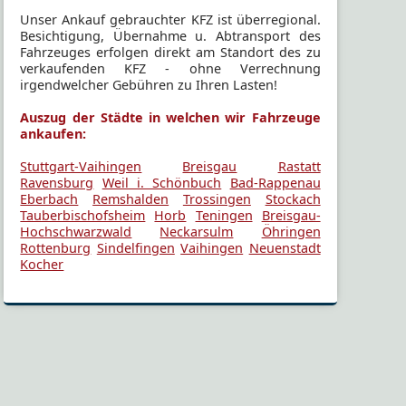
Unser Ankauf gebrauchter KFZ ist überregional.
Besichtigung, Übernahme u. Abtransport des
Fahrzeuges erfolgen direkt am Standort des zu
verkaufenden KFZ - ohne Verrechnung
irgendwelcher Gebühren zu Ihren Lasten!
Auszug der Städte in welchen wir Fahrzeuge
ankaufen:
Stuttgart-Vaihingen
Breisgau
Rastatt
Ravensburg
Weil i. Schönbuch
Bad-Rappenau
Eberbach
Remshalden
Trossingen
Stockach
Tauberbischofsheim
Horb
Teningen
Breisgau-
Hochschwarzwald
Neckarsulm
Öhringen
Rottenburg
Sindelfingen
Vaihingen
Neuenstadt
Kocher